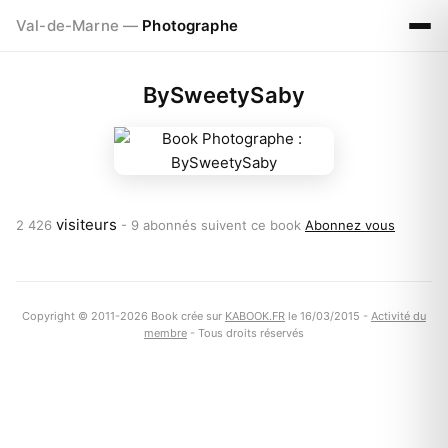
Val-de-Marne —
Photographe
BySweetySaby
visiteurs
2 426
-
9 abonnés suivent ce book
Abonnez vous
Copyright © 2011-2026 Book crée sur
KABOOK.FR
le 16/03/2015 -
Activité du
membre
- Tous droits réservés